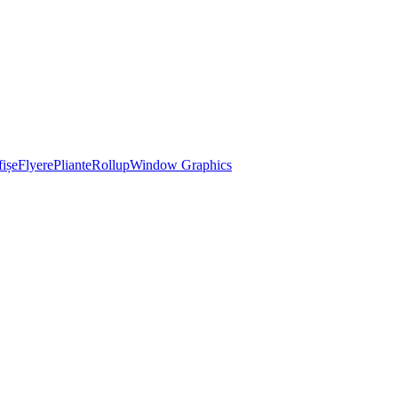
ișe
Flyere
Pliante
Rollup
Window Graphics