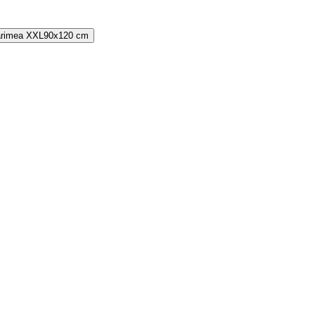
rimea
XXL
90x120 cm