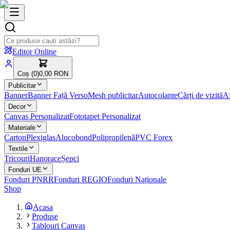
Editor Online
Coș (
0
)
0,00 RON
Publicitar
Banner
Banner Față Verso
Mesh publicitar
Autocolante
Cărți de vizită
Af
Decor
Canvas Personalizat
Fototapet Personalizat
Materiale
Carton
Plexiglas
Alucobond
Polipropilenă
PVC Forex
Textile
Tricouri
Hanorace
Șepci
Fonduri UE
Fonduri PNRR
Fonduri REGIO
Fonduri Naționale
Shop
Acasa
Produse
Tablouri Canvas