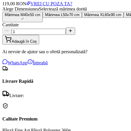
119,00 RON
VREI CU POZA TA?
Alege Dimensiunea
Selectează mărimea dorită
Mărimea
M
40x50 cm
Mărimea
L
50x70 cm
Mărimea
XL
60x90 cm
Mă
Cantitate
Adaugă în Coș
Ai nevoie de ajutor sau o ofertă personalizată?
WhatsApp
Întreabă
Livrare Rapidă
Livrare:
Calitate Premium
Pânză Fine Art
Pânză Polyester 360g