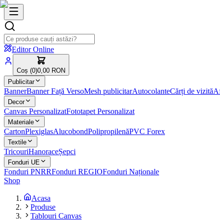
Editor Online
Coș (
0
)
0,00 RON
Publicitar
Banner
Banner Față Verso
Mesh publicitar
Autocolante
Cărți de vizită
Af
Decor
Canvas Personalizat
Fototapet Personalizat
Materiale
Carton
Plexiglas
Alucobond
Polipropilenă
PVC Forex
Textile
Tricouri
Hanorace
Șepci
Fonduri UE
Fonduri PNRR
Fonduri REGIO
Fonduri Naționale
Shop
Acasa
Produse
Tablouri Canvas