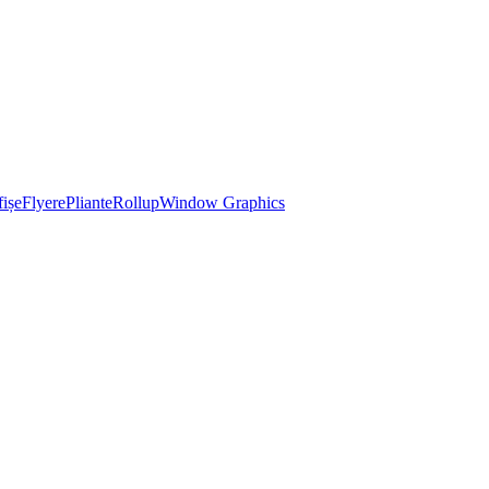
ișe
Flyere
Pliante
Rollup
Window Graphics