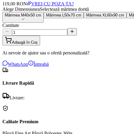
119,00 RON
VREI CU POZA TA?
Alege Dimensiunea
Selectează mărimea dorită
Mărimea
M
40x50 cm
Mărimea
L
50x70 cm
Mărimea
XL
60x90 cm
Mă
Cantitate
Adaugă în Coș
Ai nevoie de ajutor sau o ofertă personalizată?
WhatsApp
Întreabă
Livrare Rapidă
Livrare:
Calitate Premium
Pânză Fine Art
Pânză Polyester 360g