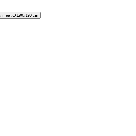
rimea
XXL
90x120 cm