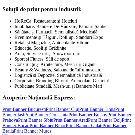
Soluții de print pentru industrii:
HoReCa, Restaurante și Hoteluri
Imobiliare, Bannere De Vânzare, Panouri Șantier
Sănătate și Farmacii, Semnalistică Medicală
Evenimente și Târguri, Roll-up, Standuri Expo
Retail și Magazine, Autocolante Vitrine
Educație, Școli și Grădinițe
Auto, Service-uri și Showroom-uri
Sport și Fitness, Săli de sport
Construcții și Arhitectură, Mesh-uri Gigant
Beauty & Wellness, Saloane de înfrumusețare
Logistică și Depozite, Semnalistică Industrială
Corporate, Branding Birouri, Autocolant Geamuri
Publicitate Stradală, Mesh-uri și Bannere Mari
Acoperire Națională Express:
Print Banner
Bucuresti
Print Banner
Cluj
Print Banner
Timis
Print
Banner
Iasi
Print Banner
Constanta
Print Banner
Brasov
Print Banner
Prahova
Print Banner
Sibiu
Print Banner
Arad
Print Banner
Dolj
Print
Banner
Bacau
Print Banner
Bihor
Print Banner
Galati
Print Banner
Braila
Print Banner
Mures