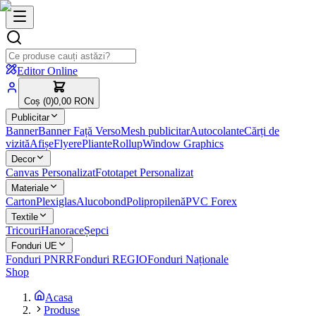
Editor Online
Coș (
0
)
0,00 RON
Publicitar
Banner
Banner Față Verso
Mesh publicitar
Autocolante
Cărți de
vizită
Afișe
Flyere
Pliante
Rollup
Window Graphics
Decor
Canvas Personalizat
Fototapet Personalizat
Materiale
Carton
Plexiglas
Alucobond
Polipropilenă
PVC Forex
Textile
Tricouri
Hanorace
Șepci
Fonduri UE
Fonduri PNRR
Fonduri REGIO
Fonduri Naționale
Shop
Acasa
Produse