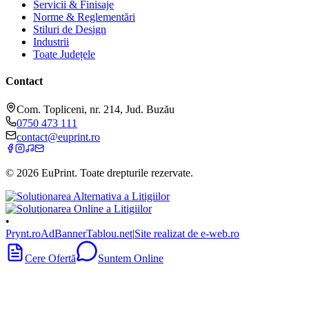
Servicii & Finisaje
Norme & Reglementări
Stiluri de Design
Industrii
Toate Județele
Contact
Com. Topliceni, nr. 214, Jud. Buzău
0750 473 111
contact@euprint.ro
©
2026
EuPrint
. Toate drepturile rezervate.
•
Prynt.ro
AdBanner
Tablou.net
|
Site realizat de e-web.ro
Cere Ofertă
Suntem Online