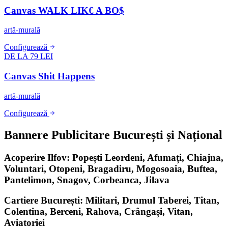
Canvas WALK LIK€ A BO$
artă-murală
Configurează
DE LA 79 LEI
Canvas Shit Happens
artă-murală
Configurează
Bannere Publicitare București și Național
Acoperire Ilfov: Popești Leordeni, Afumați, Chiajna,
Voluntari, Otopeni, Bragadiru, Mogosoaia, Buftea,
Pantelimon, Snagov, Corbeanca, Jilava
Cartiere București: Militari, Drumul Taberei, Titan,
Colentina, Berceni, Rahova, Crângași, Vitan,
Aviatoriei