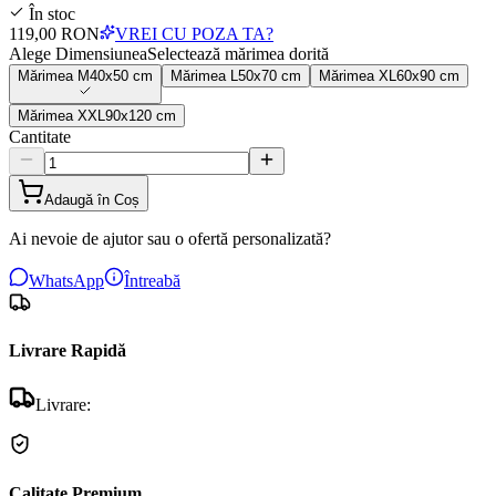
În stoc
119,00 RON
VREI CU POZA TA?
Alege Dimensiunea
Selectează mărimea dorită
Mărimea
M
40x50 cm
Mărimea
L
50x70 cm
Mărimea
XL
60x90 cm
Mărimea
XXL
90x120 cm
Cantitate
Adaugă în Coș
Ai nevoie de ajutor sau o ofertă personalizată?
WhatsApp
Întreabă
Livrare Rapidă
Livrare:
Calitate Premium