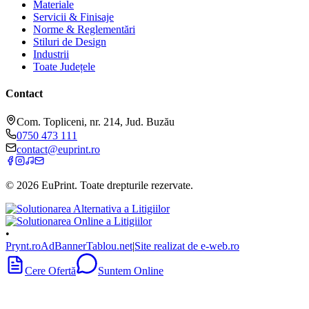
Materiale
Servicii & Finisaje
Norme & Reglementări
Stiluri de Design
Industrii
Toate Județele
Contact
Com. Topliceni, nr. 214, Jud. Buzău
0750 473 111
contact@euprint.ro
©
2026
EuPrint
. Toate drepturile rezervate.
•
Prynt.ro
AdBanner
Tablou.net
|
Site realizat de e-web.ro
Cere Ofertă
Suntem Online