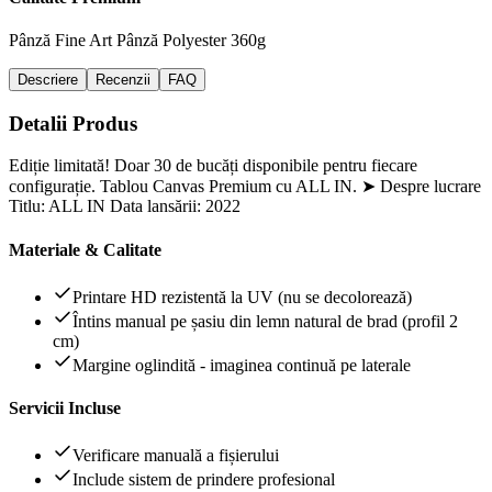
Pânză Fine Art
Pânză Polyester 360g
Descriere
Recenzii
FAQ
Detalii Produs
Ediție limitată! Doar 30 de bucăți disponibile pentru fiecare
configurație. Tablou Canvas Premium cu ALL IN. ➤ Despre lucrare
Titlu: ALL IN Data lansării: 2022
Materiale & Calitate
Printare HD rezistentă la UV (nu se decolorează)
Întins manual pe șasiu din lemn natural de brad (profil 2
cm)
Margine oglindită - imaginea continuă pe laterale
Servicii Incluse
Verificare manuală a fișierului
Include sistem de prindere profesional