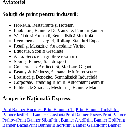
Aviatoriei
Soluții de print pentru industrii:
HoReCa, Restaurante și Hoteluri
Imobiliare, Bannere De Vânzare, Panouri Șantier
Sănătate și Farmacii, Semnalistică Medicală
Evenimente și Târguri, Roll-up, Standuri Expo
Retail și Magazine, Autocolante Vitrine
Educație, Școli și Grădinițe
Auto, Service-uri și Showroom-uri
Sport și Fitness, Săli de sport
Construcții și Arhitectură, Mesh-uri Gigant
Beauty & Wellness, Saloane de înfrumusețare
Logistică și Depozite, Semnalistică Industrială
Corporate, Branding Birouri, Autocolant Geamuri
Publicitate Stradală, Mesh-uri și Bannere Mari
Acoperire Națională Express:
Print Banner
Bucuresti
Print Banner
Cluj
Print Banner
Timis
Print
Banner
Iasi
Print Banner
Constanta
Print Banner
Brasov
Print Banner
Prahova
Print Banner
Sibiu
Print Banner
Arad
Print Banner
Dolj
Print
Banner
Bacau
Print Banner
Bihor
Print Banner
Galati
Print Banner