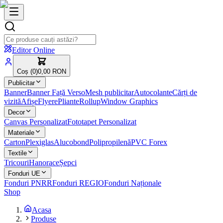
Editor Online
Coș (
0
)
0,00 RON
Publicitar
Banner
Banner Față Verso
Mesh publicitar
Autocolante
Cărți de
vizită
Afișe
Flyere
Pliante
Rollup
Window Graphics
Decor
Canvas Personalizat
Fototapet Personalizat
Materiale
Carton
Plexiglas
Alucobond
Polipropilenă
PVC Forex
Textile
Tricouri
Hanorace
Șepci
Fonduri UE
Fonduri PNRR
Fonduri REGIO
Fonduri Naționale
Shop
Acasa
Produse