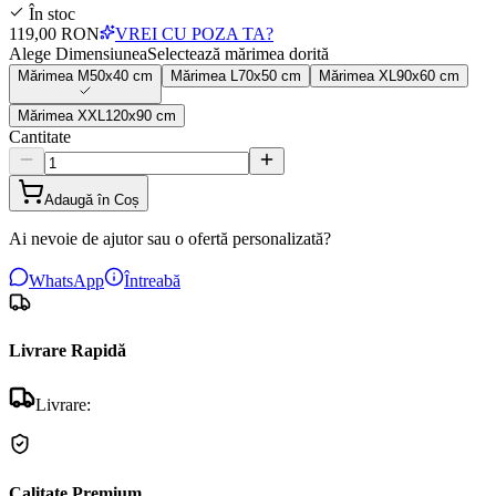
În stoc
119,00 RON
VREI CU POZA TA?
Alege Dimensiunea
Selectează mărimea dorită
Mărimea
M
50x40 cm
Mărimea
L
70x50 cm
Mărimea
XL
90x60 cm
Mărimea
XXL
120x90 cm
Cantitate
Adaugă în Coș
Ai nevoie de ajutor sau o ofertă personalizată?
WhatsApp
Întreabă
Livrare Rapidă
Livrare:
Calitate Premium