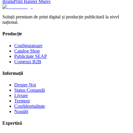
Braila
Print Banner
Mures
Soluții premium de print digital și producție publicitară la nivel
național.
Producție
Configuratoare
Catalog Shop
Publicitate SEAP
Comenzi B2B
Informații
Despre Noi
Status Comandă
Livrare
Termeni
Confidențialitate
Noutăți
Expertiză