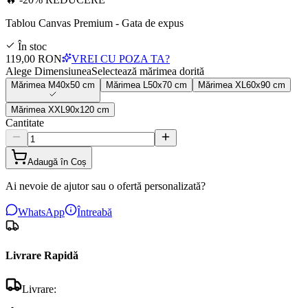
Tablou Canvas Premium - Gata de expus
În stoc
119,00 RON
VREI CU POZA TA?
Alege Dimensiunea
Selectează mărimea dorită
Mărimea
M
40x50 cm
Mărimea
L
50x70 cm
Mărimea
XL
60x90 cm
Mărimea
XXL
90x120 cm
Cantitate
Adaugă în Coș
Ai nevoie de ajutor sau o ofertă personalizată?
WhatsApp
Întreabă
Livrare Rapidă
Livrare: