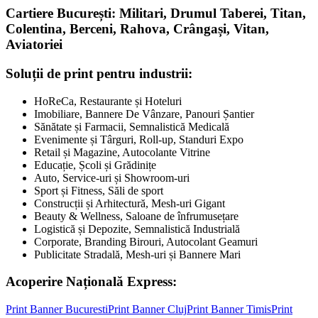
Cartiere București: Militari, Drumul Taberei, Titan,
Colentina, Berceni, Rahova, Crângași, Vitan,
Aviatoriei
Soluții de print pentru industrii:
HoReCa, Restaurante și Hoteluri
Imobiliare, Bannere De Vânzare, Panouri Șantier
Sănătate și Farmacii, Semnalistică Medicală
Evenimente și Târguri, Roll-up, Standuri Expo
Retail și Magazine, Autocolante Vitrine
Educație, Școli și Grădinițe
Auto, Service-uri și Showroom-uri
Sport și Fitness, Săli de sport
Construcții și Arhitectură, Mesh-uri Gigant
Beauty & Wellness, Saloane de înfrumusețare
Logistică și Depozite, Semnalistică Industrială
Corporate, Branding Birouri, Autocolant Geamuri
Publicitate Stradală, Mesh-uri și Bannere Mari
Acoperire Națională Express:
Print Banner
Bucuresti
Print Banner
Cluj
Print Banner
Timis
Print