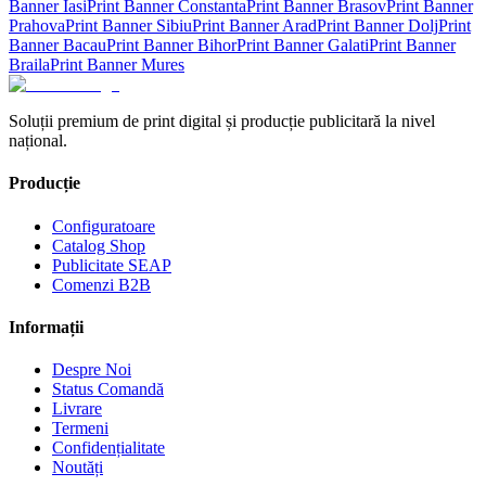
Banner
Iasi
Print Banner
Constanta
Print Banner
Brasov
Print Banner
Prahova
Print Banner
Sibiu
Print Banner
Arad
Print Banner
Dolj
Print
Banner
Bacau
Print Banner
Bihor
Print Banner
Galati
Print Banner
Braila
Print Banner
Mures
Soluții premium de print digital și producție publicitară la nivel
național.
Producție
Configuratoare
Catalog Shop
Publicitate SEAP
Comenzi B2B
Informații
Despre Noi
Status Comandă
Livrare
Termeni
Confidențialitate
Noutăți