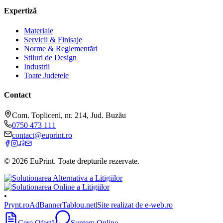
Expertiză
Materiale
Servicii & Finisaje
Norme & Reglementări
Stiluri de Design
Industrii
Toate Județele
Contact
Com. Topliceni, nr. 214, Jud. Buzău
0750 473 111
contact@euprint.ro
©
2026
EuPrint
. Toate drepturile rezervate.
•
Prynt.ro
AdBanner
Tablou.net
|
Site realizat de e-web.ro
Cere Ofertă
Suntem Online