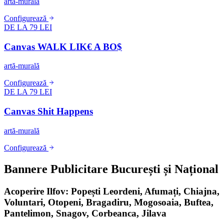
artă-murală
Configurează
DE LA 79 LEI
Canvas WALK LIK€ A BO$
artă-murală
Configurează
DE LA 79 LEI
Canvas Shit Happens
artă-murală
Configurează
Bannere Publicitare București și Național
Acoperire Ilfov: Popești Leordeni, Afumați, Chiajna,
Voluntari, Otopeni, Bragadiru, Mogosoaia, Buftea,
Pantelimon, Snagov, Corbeanca, Jilava