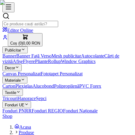
Editor Online
Coș (
0
)
0,00 RON
Publicitar
Banner
Banner Față Verso
Mesh publicitar
Autocolante
Cărți de
vizită
Afișe
Flyere
Pliante
Rollup
Window Graphics
Decor
Canvas Personalizat
Fototapet Personalizat
Materiale
Carton
Plexiglas
Alucobond
Polipropilenă
PVC Forex
Textile
Tricouri
Hanorace
Șepci
Fonduri UE
Fonduri PNRR
Fonduri REGIO
Fonduri Naționale
Shop
Acasa
Produse