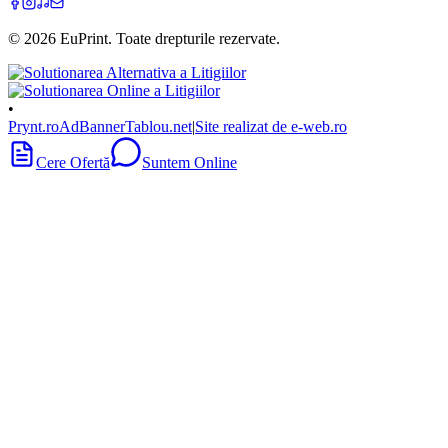
©
2026
EuPrint
. Toate drepturile rezervate.
•
Prynt.ro
AdBanner
Tablou.net
|
Site realizat de e-web.ro
Cere Ofertă
Suntem Online