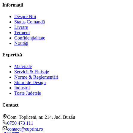
Informații
Despre Noi
Status Comandă
Livrare
Termeni
Confidențialitate
Noutăți
Expertiză
Materiale
Servicii & Finisaje
Norme & Reglementări
Stiluri de Design
Industrii
Toate Județele
Contact
Com. Topliceni, nr. 214, Jud. Buzău
0750 473 111
contact@euprint.ro