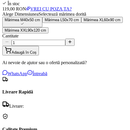
În stoc
119,00 RON
VREI CU POZA TA?
Alege Dimensiunea
Selectează mărimea dorită
Mărimea
M
40x50 cm
Mărimea
L
50x70 cm
Mărimea
XL
60x90 cm
Mărimea
XXL
90x120 cm
Cantitate
Adaugă în Coș
Ai nevoie de ajutor sau o ofertă personalizată?
WhatsApp
Întreabă
Livrare Rapidă
Livrare:
Calitate Premium