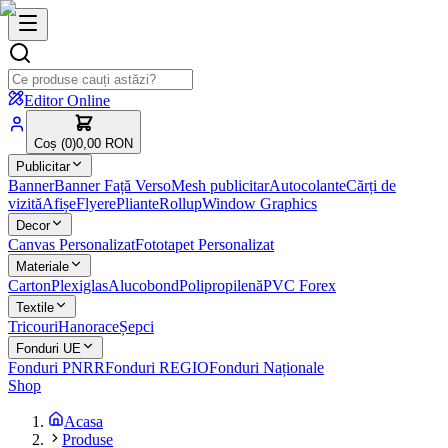
Editor Online
Coș (
0
)
0,00 RON
Publicitar
Banner
Banner Față Verso
Mesh publicitar
Autocolante
Cărți de
vizită
Afișe
Flyere
Pliante
Rollup
Window Graphics
Decor
Canvas Personalizat
Fototapet Personalizat
Materiale
Carton
Plexiglas
Alucobond
Polipropilenă
PVC Forex
Textile
Tricouri
Hanorace
Șepci
Fonduri UE
Fonduri PNRR
Fonduri REGIO
Fonduri Naționale
Shop
Acasa
Produse