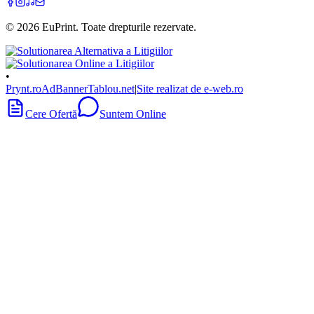
©
2026
EuPrint
. Toate drepturile rezervate.
•
Prynt.ro
AdBanner
Tablou.net
|
Site realizat de e-web.ro
Cere Ofertă
Suntem Online