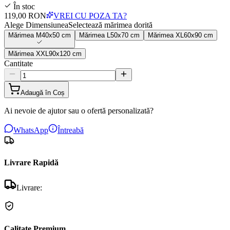
În stoc
119,00 RON
VREI CU POZA TA?
Alege Dimensiunea
Selectează mărimea dorită
Mărimea
M
40x50 cm
Mărimea
L
50x70 cm
Mărimea
XL
60x90 cm
Mărimea
XXL
90x120 cm
Cantitate
Adaugă în Coș
Ai nevoie de ajutor sau o ofertă personalizată?
WhatsApp
Întreabă
Livrare Rapidă
Livrare:
Calitate Premium