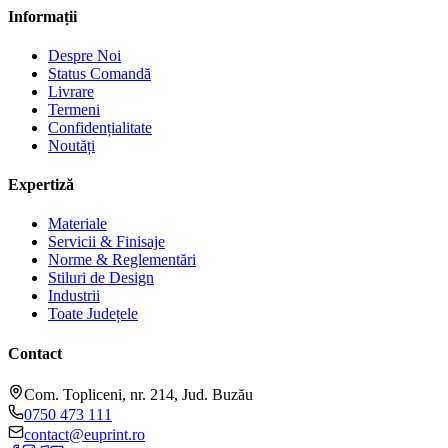
Informații
Despre Noi
Status Comandă
Livrare
Termeni
Confidențialitate
Noutăți
Expertiză
Materiale
Servicii & Finisaje
Norme & Reglementări
Stiluri de Design
Industrii
Toate Județele
Contact
Com. Topliceni, nr. 214, Jud. Buzău
0750 473 111
contact@euprint.ro