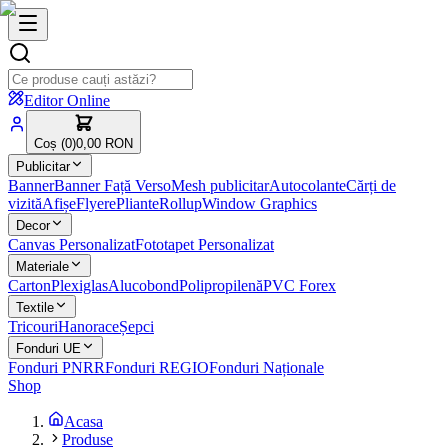
Editor Online
Coș (
0
)
0,00 RON
Publicitar
Banner
Banner Față Verso
Mesh publicitar
Autocolante
Cărți de
vizită
Afișe
Flyere
Pliante
Rollup
Window Graphics
Decor
Canvas Personalizat
Fototapet Personalizat
Materiale
Carton
Plexiglas
Alucobond
Polipropilenă
PVC Forex
Textile
Tricouri
Hanorace
Șepci
Fonduri UE
Fonduri PNRR
Fonduri REGIO
Fonduri Naționale
Shop
Acasa
Produse