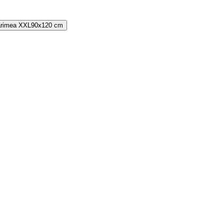
rimea
XXL
90x120 cm