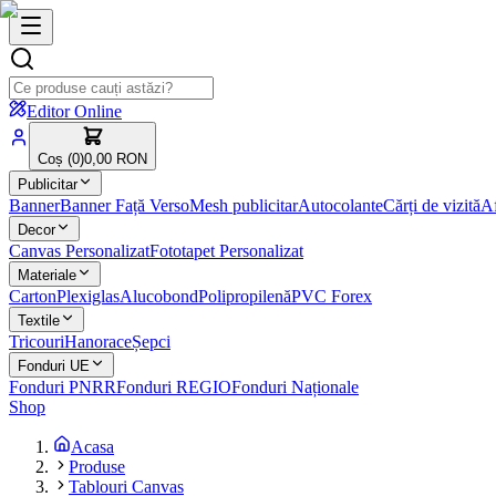
Editor Online
Coș (
0
)
0,00 RON
Publicitar
Banner
Banner Față Verso
Mesh publicitar
Autocolante
Cărți de vizită
Af
Decor
Canvas Personalizat
Fototapet Personalizat
Materiale
Carton
Plexiglas
Alucobond
Polipropilenă
PVC Forex
Textile
Tricouri
Hanorace
Șepci
Fonduri UE
Fonduri PNRR
Fonduri REGIO
Fonduri Naționale
Shop
Acasa
Produse
Tablouri Canvas