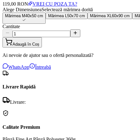
119,00 RON
VREI CU POZA TA?
Alege Dimensiunea
Selectează mărimea dorită
Mărimea
M
40x50 cm
Mărimea
L
50x70 cm
Mărimea
XL
60x90 cm
Mă
Cantitate
Adaugă în Coș
Ai nevoie de ajutor sau o ofertă personalizată?
WhatsApp
Întreabă
Livrare Rapidă
Livrare:
Calitate Premium
Pânză Fine Art
Pânză Polyester 360g