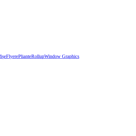
ișe
Flyere
Pliante
Rollup
Window Graphics