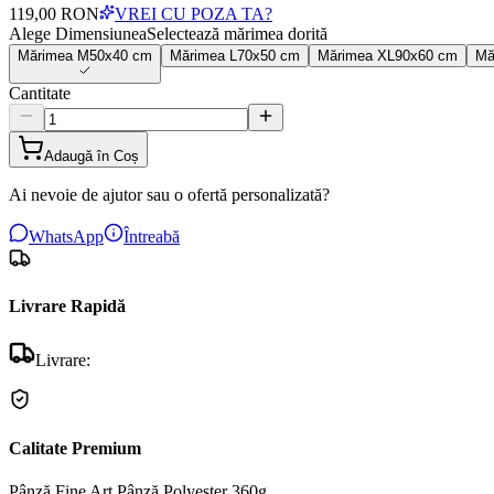
119,00 RON
VREI CU POZA TA?
Alege Dimensiunea
Selectează mărimea dorită
Mărimea
M
50x40 cm
Mărimea
L
70x50 cm
Mărimea
XL
90x60 cm
Mă
Cantitate
Adaugă în Coș
Ai nevoie de ajutor sau o ofertă personalizată?
WhatsApp
Întreabă
Livrare Rapidă
Livrare:
Calitate Premium
Pânză Fine Art
Pânză Polyester 360g