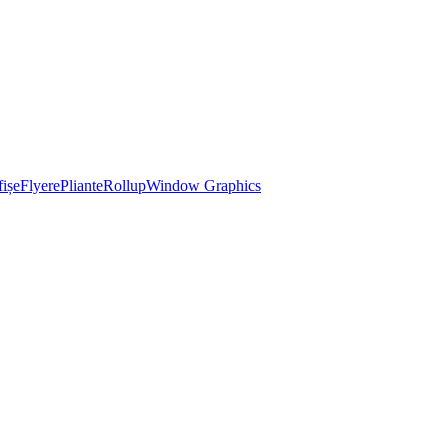
ișe
Flyere
Pliante
Rollup
Window Graphics