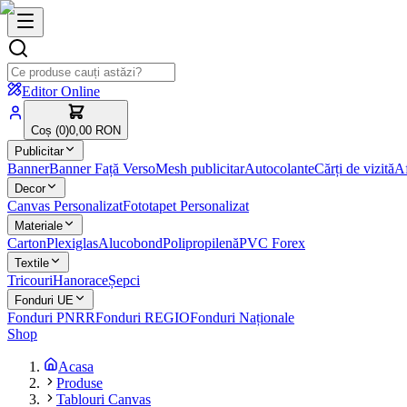
Editor Online
Coș (
0
)
0,00 RON
Publicitar
Banner
Banner Față Verso
Mesh publicitar
Autocolante
Cărți de vizită
Af
Decor
Canvas Personalizat
Fototapet Personalizat
Materiale
Carton
Plexiglas
Alucobond
Polipropilenă
PVC Forex
Textile
Tricouri
Hanorace
Șepci
Fonduri UE
Fonduri PNRR
Fonduri REGIO
Fonduri Naționale
Shop
Acasa
Produse
Tablouri Canvas