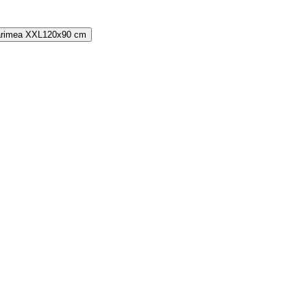
rimea
XXL
120x90 cm