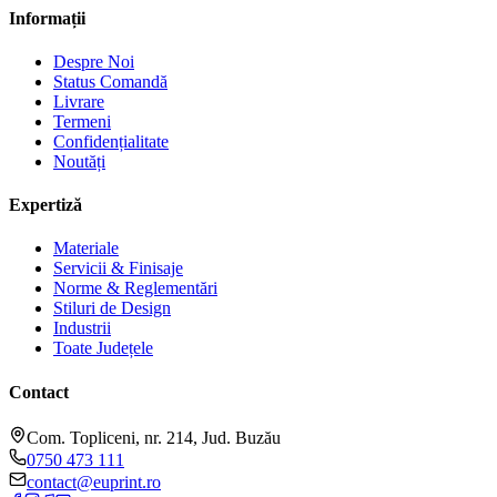
Informații
Despre Noi
Status Comandă
Livrare
Termeni
Confidențialitate
Noutăți
Expertiză
Materiale
Servicii & Finisaje
Norme & Reglementări
Stiluri de Design
Industrii
Toate Județele
Contact
Com. Topliceni, nr. 214, Jud. Buzău
0750 473 111
contact@euprint.ro