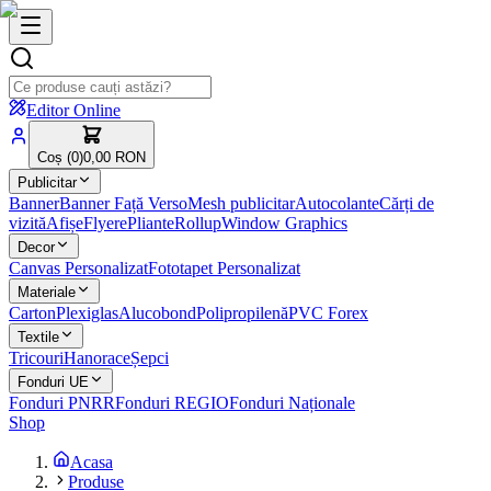
Editor Online
Coș (
0
)
0,00 RON
Publicitar
Banner
Banner Față Verso
Mesh publicitar
Autocolante
Cărți de
vizită
Afișe
Flyere
Pliante
Rollup
Window Graphics
Decor
Canvas Personalizat
Fototapet Personalizat
Materiale
Carton
Plexiglas
Alucobond
Polipropilenă
PVC Forex
Textile
Tricouri
Hanorace
Șepci
Fonduri UE
Fonduri PNRR
Fonduri REGIO
Fonduri Naționale
Shop
Acasa
Produse