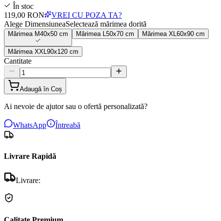
În stoc
119,00 RON
VREI CU POZA TA?
Alege Dimensiunea
Selectează mărimea dorită
Mărimea
M
40x50 cm
Mărimea
L
50x70 cm
Mărimea
XL
60x90 cm
Mărimea
XXL
90x120 cm
Cantitate
Adaugă în Coș
Ai nevoie de ajutor sau o ofertă personalizată?
WhatsApp
Întreabă
Livrare Rapidă
Livrare:
Calitate Premium