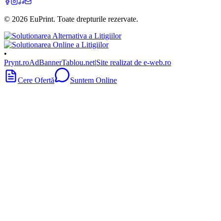
©
2026
EuPrint
. Toate drepturile rezervate.
•
Prynt.ro
AdBanner
Tablou.net
|
Site realizat de e-web.ro
Cere Ofertă
Suntem Online