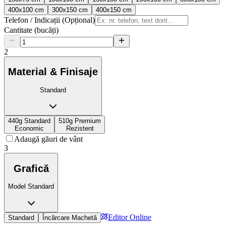
400x100 cm
300x150 cm
400x150 cm
Telefon / Indicații (Opțional)
Cantitate (bucăți)
2
Material & Finisaje
Standard
440g Standard
510g Premium
Economic
Rezistent
Adaugă găuri de vânt
3
Grafică
Model Standard
Editor Online
Standard
Încărcare Machetă