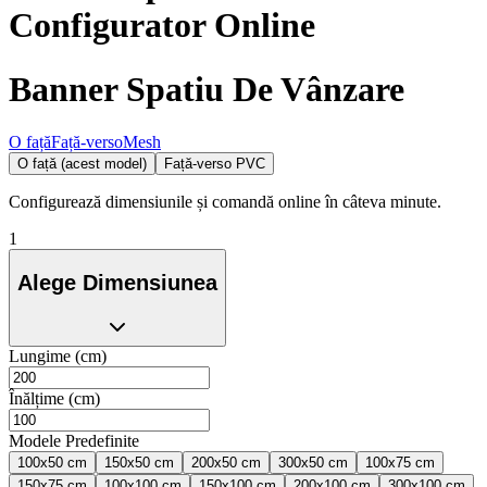
Configurator Online
Banner Spatiu De Vânzare
O față
Față-verso
Mesh
O față (acest model)
Față-verso PVC
Configurează dimensiunile și comandă online în câteva minute.
1
Alege Dimensiunea
Lungime (cm)
Înălțime (cm)
Modele Predefinite
100x50 cm
150x50 cm
200x50 cm
300x50 cm
100x75 cm
150x75 cm
100x100 cm
150x100 cm
200x100 cm
300x100 cm