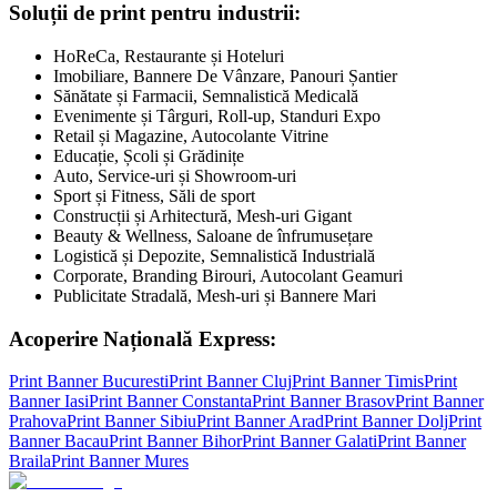
Soluții de print pentru industrii:
HoReCa, Restaurante și Hoteluri
Imobiliare, Bannere De Vânzare, Panouri Șantier
Sănătate și Farmacii, Semnalistică Medicală
Evenimente și Târguri, Roll-up, Standuri Expo
Retail și Magazine, Autocolante Vitrine
Educație, Școli și Grădinițe
Auto, Service-uri și Showroom-uri
Sport și Fitness, Săli de sport
Construcții și Arhitectură, Mesh-uri Gigant
Beauty & Wellness, Saloane de înfrumusețare
Logistică și Depozite, Semnalistică Industrială
Corporate, Branding Birouri, Autocolant Geamuri
Publicitate Stradală, Mesh-uri și Bannere Mari
Acoperire Națională Express:
Print Banner
Bucuresti
Print Banner
Cluj
Print Banner
Timis
Print
Banner
Iasi
Print Banner
Constanta
Print Banner
Brasov
Print Banner
Prahova
Print Banner
Sibiu
Print Banner
Arad
Print Banner
Dolj
Print
Banner
Bacau
Print Banner
Bihor
Print Banner
Galati
Print Banner
Braila
Print Banner
Mures