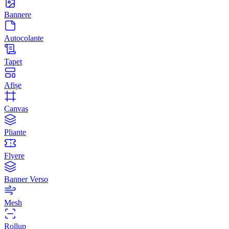
Bannere
Autocolante
Tapet
Afișe
Canvas
Pliante
Flyere
Banner Verso
Mesh
Rollup