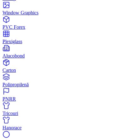
Window Graphics
PVC Forex
Plexiglass
Alucobond
Carton
Polipropilenă
PNRR
Tricouri
Hanorace