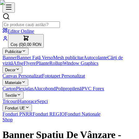
Editor Online
Coș (
0
)
0,00 RON
Publicitar
Banner
Banner Față Verso
Mesh publicitar
Autocolante
Cărți de
vizită
Afișe
Flyere
Pliante
Rollup
Window Graphics
Decor
Canvas Personalizat
Fototapet Personalizat
Materiale
Carton
Plexiglas
Alucobond
Polipropilenă
PVC Forex
Textile
Tricouri
Hanorace
Șepci
Fonduri UE
Fonduri PNRR
Fonduri REGIO
Fonduri Naționale
Shop
Banner Spatiu De Vânzare
-