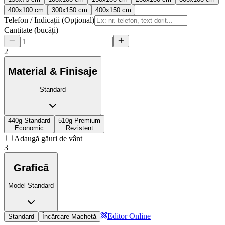
400x100 cm
300x150 cm
400x150 cm
Telefon / Indicații (Opțional)
Cantitate (bucăți)
2
Material & Finisaje
Standard
440g Standard
510g Premium
Economic
Rezistent
Adaugă găuri de vânt
3
Grafică
Model Standard
Editor Online
Standard
Încărcare Machetă