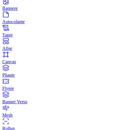
Bannere
Autocolante
Tapet
Afișe
Canvas
Pliante
Flyere
Banner Verso
Mesh
Rollup