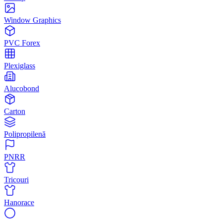
Window Graphics
PVC Forex
Plexiglass
Alucobond
Carton
Polipropilenă
PNRR
Tricouri
Hanorace