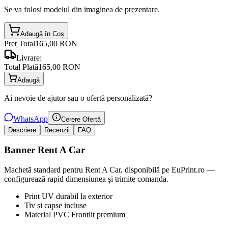
Se va folosi modelul din imaginea de prezentare.
Adaugă în Coș
Preț Total
165,00 RON
Livrare:
Total Plată
165,00 RON
Adaugă
Ai nevoie de ajutor sau o ofertă personalizată?
WhatsApp
Cerere Ofertă
Descriere
Recenzii
FAQ
Banner Rent A Car
Machetă standard pentru Rent A Car, disponibilă pe EuPrint.ro —
configurează rapid dimensiunea și trimite comanda.
Print UV durabil la exterior
Tiv și capse incluse
Material PVC Frontlit premium