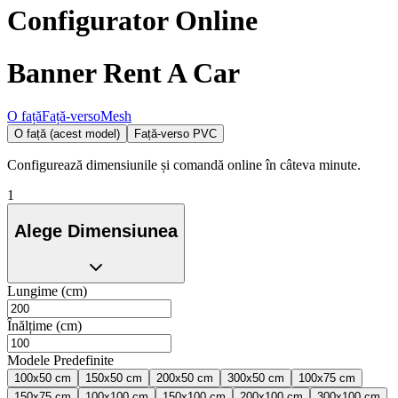
Configurator Online
Banner Rent A Car
O față
Față-verso
Mesh
O față (acest model)
Față-verso PVC
Configurează dimensiunile și comandă online în câteva minute.
1
Alege Dimensiunea
Lungime (cm)
Înălțime (cm)
Modele Predefinite
100x50 cm
150x50 cm
200x50 cm
300x50 cm
100x75 cm
150x75 cm
100x100 cm
150x100 cm
200x100 cm
300x100 cm