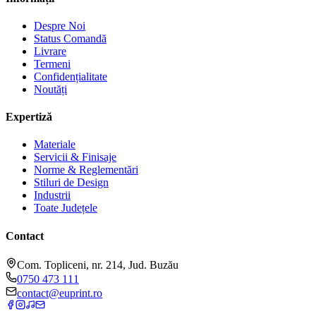
Despre Noi
Status Comandă
Livrare
Termeni
Confidențialitate
Noutăți
Expertiză
Materiale
Servicii & Finisaje
Norme & Reglementări
Stiluri de Design
Industrii
Toate Județele
Contact
Com. Topliceni, nr. 214, Jud. Buzău
0750 473 111
contact@euprint.ro