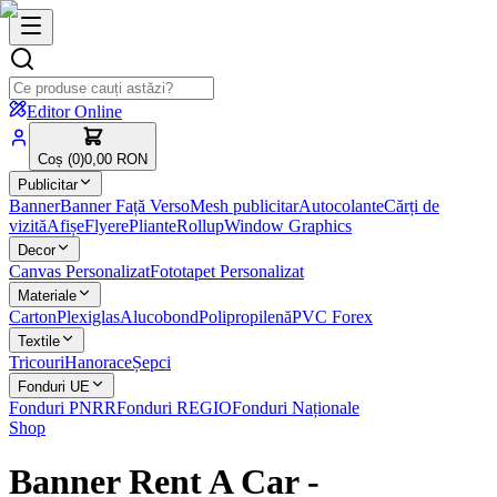
Editor Online
Coș (
0
)
0,00 RON
Publicitar
Banner
Banner Față Verso
Mesh publicitar
Autocolante
Cărți de
vizită
Afișe
Flyere
Pliante
Rollup
Window Graphics
Decor
Canvas Personalizat
Fototapet Personalizat
Materiale
Carton
Plexiglas
Alucobond
Polipropilenă
PVC Forex
Textile
Tricouri
Hanorace
Șepci
Fonduri UE
Fonduri PNRR
Fonduri REGIO
Fonduri Naționale
Shop
Banner Rent A Car
-