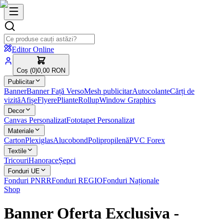
Editor Online
Coș (
0
)
0,00 RON
Publicitar
Banner
Banner Față Verso
Mesh publicitar
Autocolante
Cărți de
vizită
Afișe
Flyere
Pliante
Rollup
Window Graphics
Decor
Canvas Personalizat
Fototapet Personalizat
Materiale
Carton
Plexiglas
Alucobond
Polipropilenă
PVC Forex
Textile
Tricouri
Hanorace
Șepci
Fonduri UE
Fonduri PNRR
Fonduri REGIO
Fonduri Naționale
Shop
Banner Oferta Exclusiva
-