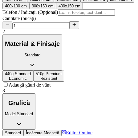
400x100 cm
300x150 cm
400x150 cm
Telefon / Indicații (Opțional)
Cantitate (bucăți)
2
Material & Finisaje
Standard
440g Standard
510g Premium
Economic
Rezistent
Adaugă găuri de vânt
3
Grafică
Model Standard
Editor Online
Standard
Încărcare Machetă