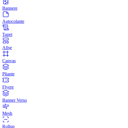
Bannere
Autocolante
Tapet
Afișe
Canvas
Pliante
Flyere
Banner Verso
Mesh
Rollup