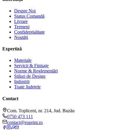
Despre Noi
Status Comandă
Livrare
Termeni
Confidențialitate
Noutăți
Expertiză
Materiale
Servicii & Finisaje
Norme & Reglementări
Stiluri de Design
Industrii
Toate Județele
Contact
Com. Topliceni, nr. 214, Jud. Buzău
0750 473 111
contact@euprint.ro