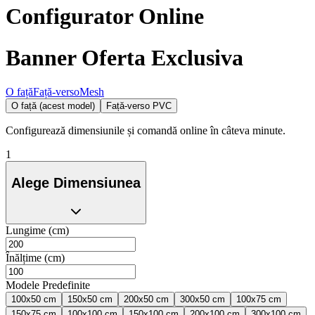
Configurator Online
Banner Oferta Exclusiva
O față
Față-verso
Mesh
O față (acest model)
Față-verso PVC
Configurează dimensiunile și comandă online în câteva minute.
1
Alege Dimensiunea
Lungime (cm)
Înălțime (cm)
Modele Predefinite
100x50 cm
150x50 cm
200x50 cm
300x50 cm
100x75 cm
150x75 cm
100x100 cm
150x100 cm
200x100 cm
300x100 cm