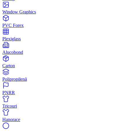
Window Graphics
PVC Forex
Plexiglass
Alucobond
Carton
Polipropilenă
PNRR
Tricouri
Hanorace