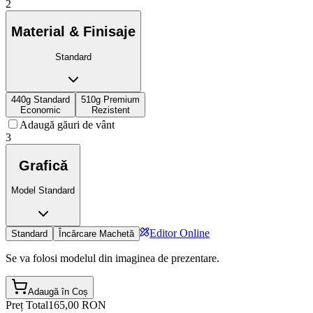
2
Material & Finisaje
Standard
440g Standard
510g Premium
Economic
Rezistent
Adaugă găuri de vânt
3
Grafică
Model Standard
Editor Online
Standard
Încărcare Machetă
Se va folosi modelul din imaginea de prezentare.
Adaugă în Coș
Preț Total
165,00 RON