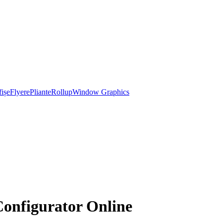
ișe
Flyere
Pliante
Rollup
Window Graphics
Configurator Online