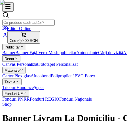
Editor Online
Coș (
0
)
0,00 RON
Publicitar
Banner
Banner Față Verso
Mesh publicitar
Autocolante
Cărți de vizită
Af
Decor
Canvas Personalizat
Fototapet Personalizat
Materiale
Carton
Plexiglas
Alucobond
Polipropilenă
PVC Forex
Textile
Tricouri
Hanorace
Șepci
Fonduri UE
Fonduri PNRR
Fonduri REGIO
Fonduri Naționale
Shop
Banner Livram La Domiciliu
- 