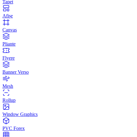
Tapet
Afișe
Canvas
Pliante
Flyere
Banner Verso
Mesh
Rollup
Window Graphics
PVC Forex