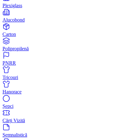
Plexiglass
Alucobond
Carton
Polipropilenă
PNRR
Tricouri
Hanorace
Șepci
Cărți Vizită
Semnalistică