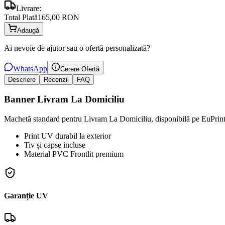
Livrare:
Total Plată
165,00 RON
Adaugă
Ai nevoie de ajutor sau o ofertă personalizată?
WhatsApp
Cerere Ofertă
Descriere
Recenzii
FAQ
Banner Livram La Domiciliu
Machetă standard pentru Livram La Domiciliu, disponibilă pe EuPrint
Print UV durabil la exterior
Tiv și capse incluse
Material PVC Frontlit premium
Garanție UV