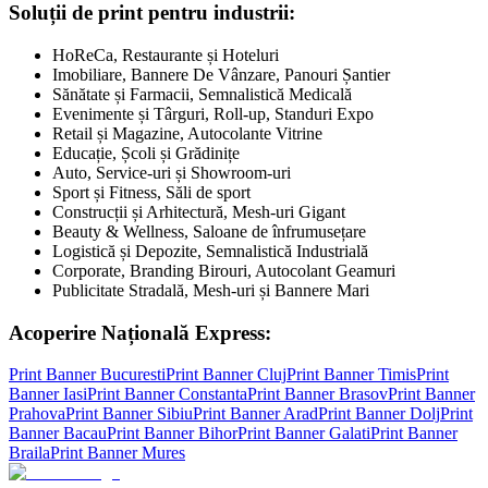
Soluții de print pentru industrii:
HoReCa, Restaurante și Hoteluri
Imobiliare, Bannere De Vânzare, Panouri Șantier
Sănătate și Farmacii, Semnalistică Medicală
Evenimente și Târguri, Roll-up, Standuri Expo
Retail și Magazine, Autocolante Vitrine
Educație, Școli și Grădinițe
Auto, Service-uri și Showroom-uri
Sport și Fitness, Săli de sport
Construcții și Arhitectură, Mesh-uri Gigant
Beauty & Wellness, Saloane de înfrumusețare
Logistică și Depozite, Semnalistică Industrială
Corporate, Branding Birouri, Autocolant Geamuri
Publicitate Stradală, Mesh-uri și Bannere Mari
Acoperire Națională Express:
Print Banner
Bucuresti
Print Banner
Cluj
Print Banner
Timis
Print
Banner
Iasi
Print Banner
Constanta
Print Banner
Brasov
Print Banner
Prahova
Print Banner
Sibiu
Print Banner
Arad
Print Banner
Dolj
Print
Banner
Bacau
Print Banner
Bihor
Print Banner
Galati
Print Banner
Braila
Print Banner
Mures