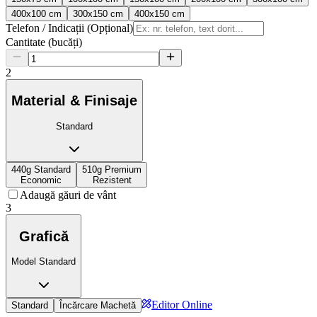
400x100 cm
300x150 cm
400x150 cm
Telefon / Indicații (Opțional)
Cantitate (bucăți)
2
Material & Finisaje
Standard
440g Standard
510g Premium
Economic
Rezistent
Adaugă găuri de vânt
3
Grafică
Model Standard
Editor Online
Standard
Încărcare Machetă