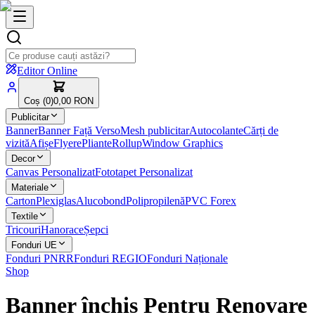
Editor Online
Coș (
0
)
0,00 RON
Publicitar
Banner
Banner Față Verso
Mesh publicitar
Autocolante
Cărți de
vizită
Afișe
Flyere
Pliante
Rollup
Window Graphics
Decor
Canvas Personalizat
Fototapet Personalizat
Materiale
Carton
Plexiglas
Alucobond
Polipropilenă
PVC Forex
Textile
Tricouri
Hanorace
Șepci
Fonduri UE
Fonduri PNRR
Fonduri REGIO
Fonduri Naționale
Shop
Banner închis Pentru Renovare