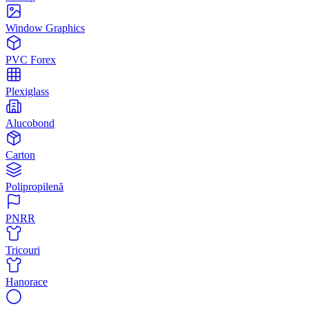
Window Graphics
PVC Forex
Plexiglass
Alucobond
Carton
Polipropilenă
PNRR
Tricouri
Hanorace