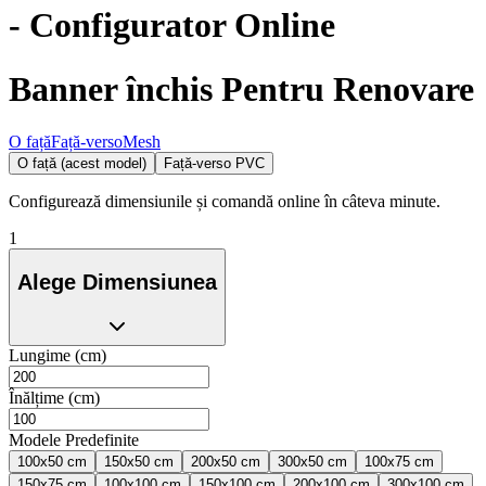
- Configurator Online
Banner închis Pentru Renovare
O față
Față-verso
Mesh
O față (acest model)
Față-verso PVC
Configurează dimensiunile și comandă online în câteva minute.
1
Alege Dimensiunea
Lungime (cm)
Înălțime (cm)
Modele Predefinite
100x50 cm
150x50 cm
200x50 cm
300x50 cm
100x75 cm
150x75 cm
100x100 cm
150x100 cm
200x100 cm
300x100 cm