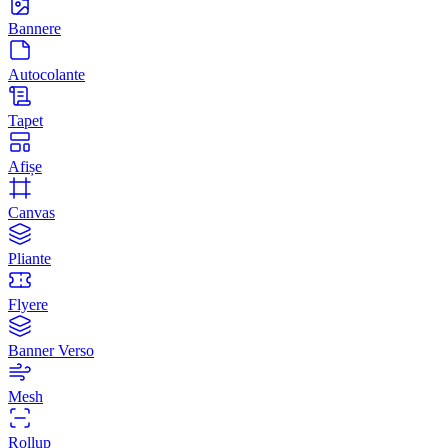
Bannere
Autocolante
Tapet
Afișe
Canvas
Pliante
Flyere
Banner Verso
Mesh
Rollup