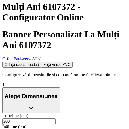
Mulți Ani 6107372
-
Configurator Online
Banner Personalizat La Mulți
Ani 6107372
O față
Față-verso
Mesh
O față (acest model)
Față-verso PVC
Configurează dimensiunile și comandă online în câteva minute.
1
Alege Dimensiunea
Lungime (cm)
Înălțime (cm)