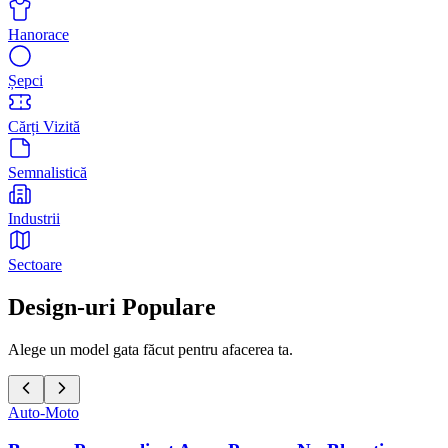
Hanorace
Șepci
Cărți Vizită
Semnalistică
Industrii
Sectoare
Design-uri Populare
Alege un model gata făcut pentru afacerea ta.
Auto-Moto