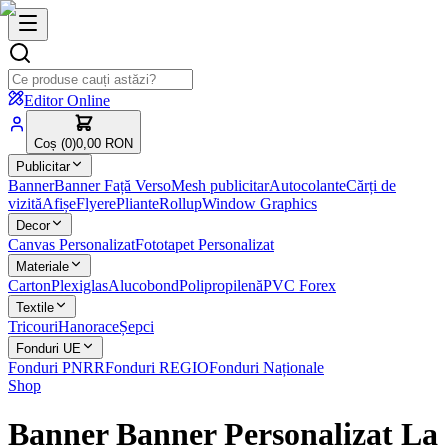
Editor Online
Coș (
0
)
0,00 RON
Publicitar
Banner
Banner Față Verso
Mesh publicitar
Autocolante
Cărți de
vizită
Afișe
Flyere
Pliante
Rollup
Window Graphics
Decor
Canvas Personalizat
Fototapet Personalizat
Materiale
Carton
Plexiglas
Alucobond
Polipropilenă
PVC Forex
Textile
Tricouri
Hanorace
Șepci
Fonduri UE
Fonduri PNRR
Fonduri REGIO
Fonduri Naționale
Shop
Banner Banner Personalizat La