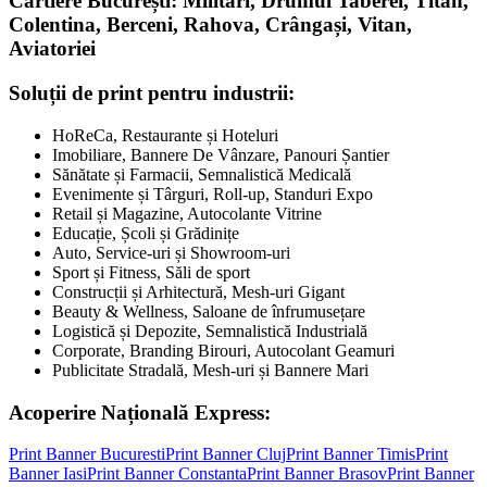
Cartiere București: Militari, Drumul Taberei, Titan,
Colentina, Berceni, Rahova, Crângași, Vitan,
Aviatoriei
Soluții de print pentru industrii:
HoReCa, Restaurante și Hoteluri
Imobiliare, Bannere De Vânzare, Panouri Șantier
Sănătate și Farmacii, Semnalistică Medicală
Evenimente și Târguri, Roll-up, Standuri Expo
Retail și Magazine, Autocolante Vitrine
Educație, Școli și Grădinițe
Auto, Service-uri și Showroom-uri
Sport și Fitness, Săli de sport
Construcții și Arhitectură, Mesh-uri Gigant
Beauty & Wellness, Saloane de înfrumusețare
Logistică și Depozite, Semnalistică Industrială
Corporate, Branding Birouri, Autocolant Geamuri
Publicitate Stradală, Mesh-uri și Bannere Mari
Acoperire Națională Express:
Print Banner
Bucuresti
Print Banner
Cluj
Print Banner
Timis
Print
Banner
Iasi
Print Banner
Constanta
Print Banner
Brasov
Print Banner