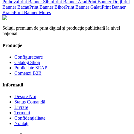
Prahova
Print Banner
Sibiu
Print Banner
Arad
Print Banner
Dolj
Print
Banner
Bacau
Print Banner
Bihor
Print Banner
Galati
Print Banner
Braila
Print Banner
Mures
Soluții premium de print digital și producție publicitară la nivel
național.
Producție
Configuratoare
Catalog Shop
Publicitate SEAP
Comenzi B2B
Informații
Despre Noi
Status Comandă
Livrare
Termeni
Confidențialitate
Noutăți