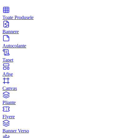
Toate Produsele
Bannere
Autocolante
Tapet
Afișe
Canvas
Pliante
Flyere
Banner Verso