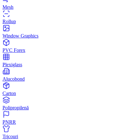
Mesh
Rollup
Window Graphics
PVC Forex
Plexiglass
Alucobond
Carton
Polipropilenă
PNRR
Tricouri