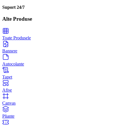
Suport 24/7
Alte Produse
Toate Produsele
Bannere
Autocolante
Tapet
Afișe
Canvas
Pliante