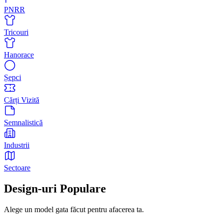
PNRR
Tricouri
Hanorace
Șepci
Cărți Vizită
Semnalistică
Industrii
Sectoare
Design-uri Populare
Alege un model gata făcut pentru afacerea ta.