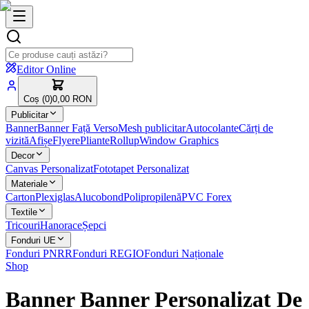
Editor Online
Coș (
0
)
0,00 RON
Publicitar
Banner
Banner Față Verso
Mesh publicitar
Autocolante
Cărți de
vizită
Afișe
Flyere
Pliante
Rollup
Window Graphics
Decor
Canvas Personalizat
Fototapet Personalizat
Materiale
Carton
Plexiglas
Alucobond
Polipropilenă
PVC Forex
Textile
Tricouri
Hanorace
Șepci
Fonduri UE
Fonduri PNRR
Fonduri REGIO
Fonduri Naționale
Shop
Banner Banner Personalizat De