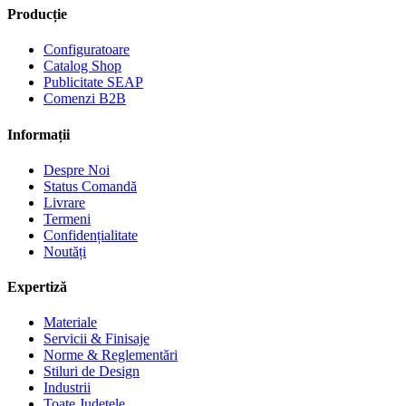
Producție
Configuratoare
Catalog Shop
Publicitate SEAP
Comenzi B2B
Informații
Despre Noi
Status Comandă
Livrare
Termeni
Confidențialitate
Noutăți
Expertiză
Materiale
Servicii & Finisaje
Norme & Reglementări
Stiluri de Design
Industrii
Toate Județele