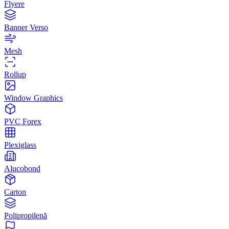
Flyere
Banner Verso
Mesh
Rollup
Window Graphics
PVC Forex
Plexiglass
Alucobond
Carton
Polipropilenă