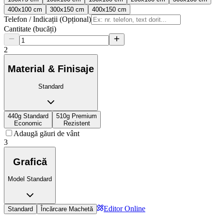
400x100 cm
300x150 cm
400x150 cm
Telefon / Indicații (Opțional)
Cantitate (bucăți)
2
Material & Finisaje
Standard
440g Standard
510g Premium
Economic
Rezistent
Adaugă găuri de vânt
3
Grafică
Model Standard
Editor Online
Standard
Încărcare Machetă