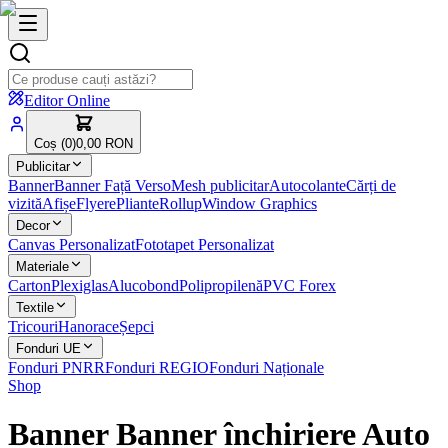
Editor Online
Coș (
0
)
0,00 RON
Publicitar
Banner
Banner Față Verso
Mesh publicitar
Autocolante
Cărți de
vizită
Afișe
Flyere
Pliante
Rollup
Window Graphics
Decor
Canvas Personalizat
Fototapet Personalizat
Materiale
Carton
Plexiglas
Alucobond
Polipropilenă
PVC Forex
Textile
Tricouri
Hanorace
Șepci
Fonduri UE
Fonduri PNRR
Fonduri REGIO
Fonduri Naționale
Shop
Banner Banner închiriere Auto