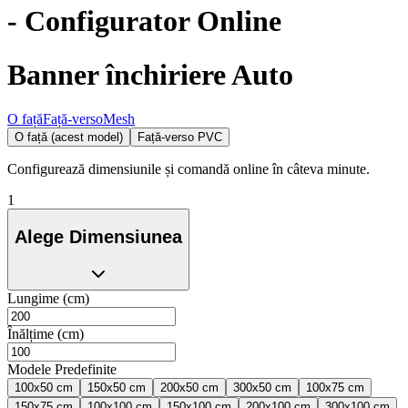
- Configurator Online
Banner închiriere Auto
O față
Față-verso
Mesh
O față (acest model)
Față-verso PVC
Configurează dimensiunile și comandă online în câteva minute.
1
Alege Dimensiunea
Lungime (cm)
Înălțime (cm)
Modele Predefinite
100x50 cm
150x50 cm
200x50 cm
300x50 cm
100x75 cm
150x75 cm
100x100 cm
150x100 cm
200x100 cm
300x100 cm