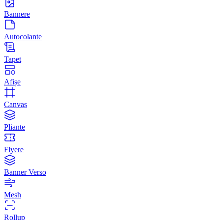
Bannere
Autocolante
Tapet
Afișe
Canvas
Pliante
Flyere
Banner Verso
Mesh
Rollup