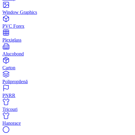
Window Graphics
PVC Forex
Plexiglass
Alucobond
Carton
Polipropilenă
PNRR
Tricouri
Hanorace