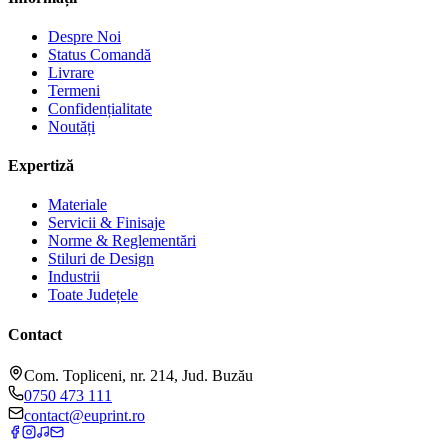
Despre Noi
Status Comandă
Livrare
Termeni
Confidențialitate
Noutăți
Expertiză
Materiale
Servicii & Finisaje
Norme & Reglementări
Stiluri de Design
Industrii
Toate Județele
Contact
Com. Topliceni, nr. 214, Jud. Buzău
0750 473 111
contact@euprint.ro