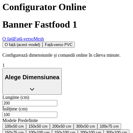
Configurator Online
Banner Fastfood 1
O față
Față-verso
Mesh
O față (acest model)
Față-verso PVC
Configurează dimensiunile și comandă online în câteva minute.
1
Alege Dimensiunea
Lungime (cm)
Înălțime (cm)
Modele Predefinite
100x50 cm
150x50 cm
200x50 cm
300x50 cm
100x75 cm
150x75 cm
100x100 cm
150x100 cm
200x100 cm
300x100 cm