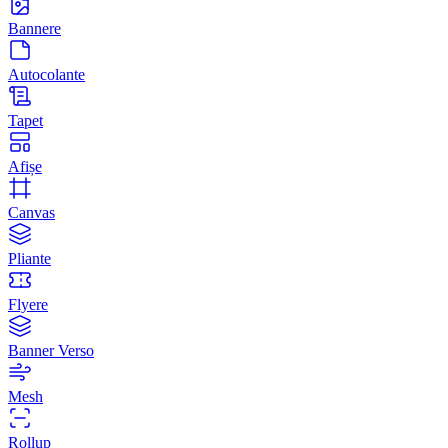
Bannere
Autocolante
Tapet
Afișe
Canvas
Pliante
Flyere
Banner Verso
Mesh
Rollup