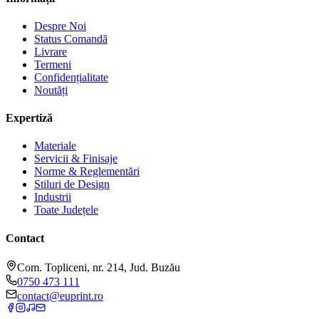
Despre Noi
Status Comandă
Livrare
Termeni
Confidențialitate
Noutăți
Expertiză
Materiale
Servicii & Finisaje
Norme & Reglementări
Stiluri de Design
Industrii
Toate Județele
Contact
Com. Topliceni, nr. 214, Jud. Buzău
0750 473 111
contact@euprint.ro