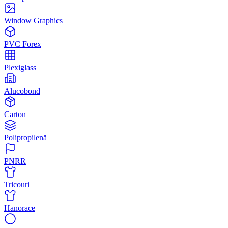
Window Graphics
PVC Forex
Plexiglass
Alucobond
Carton
Polipropilenă
PNRR
Tricouri
Hanorace