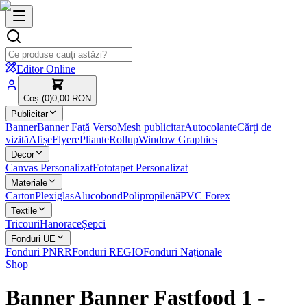
Editor Online
Coș (
0
)
0,00 RON
Publicitar
Banner
Banner Față Verso
Mesh publicitar
Autocolante
Cărți de
vizită
Afișe
Flyere
Pliante
Rollup
Window Graphics
Decor
Canvas Personalizat
Fototapet Personalizat
Materiale
Carton
Plexiglas
Alucobond
Polipropilenă
PVC Forex
Textile
Tricouri
Hanorace
Șepci
Fonduri UE
Fonduri PNRR
Fonduri REGIO
Fonduri Naționale
Shop
Banner Banner Fastfood 1
-