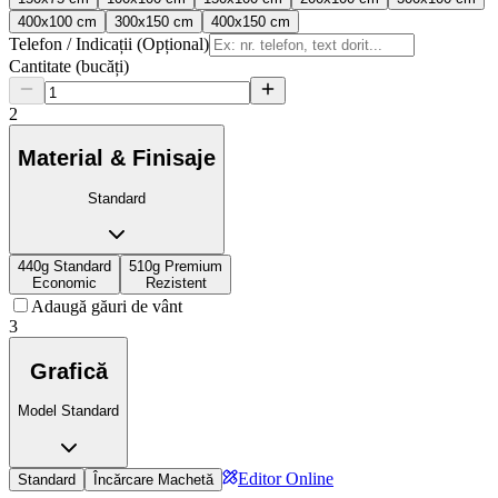
400x100 cm
300x150 cm
400x150 cm
Telefon / Indicații (Opțional)
Cantitate (bucăți)
2
Material & Finisaje
Standard
440g Standard
510g Premium
Economic
Rezistent
Adaugă găuri de vânt
3
Grafică
Model Standard
Editor Online
Standard
Încărcare Machetă