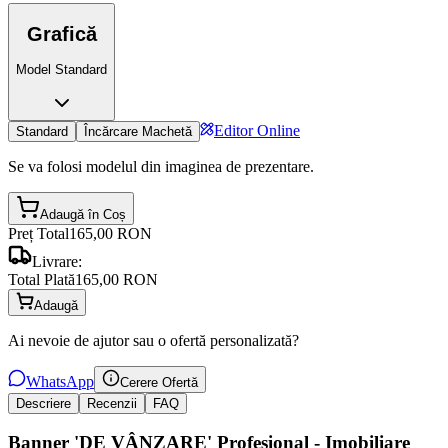
Grafică
Model Standard
Editor Online
Standard
Încărcare Machetă
Se va folosi modelul din imaginea de prezentare.
Adaugă în Coș
Preț Total
165,00 RON
Livrare:
Total Plată
165,00 RON
Adaugă
Ai nevoie de ajutor sau o ofertă personalizată?
WhatsApp
Cerere Ofertă
Descriere
Recenzii
FAQ
Banner 'DE VÂNZARE' Profesional - Imobiliare