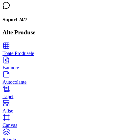
Suport 24/7
Alte Produse
Toate Produsele
Bannere
Autocolante
Tapet
Afișe
Canvas
Pliante