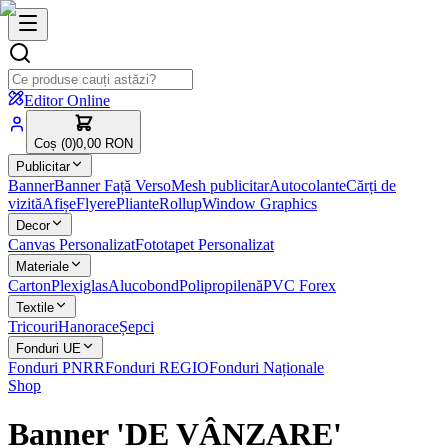
Editor Online
Coș (
0
)
0,00 RON
Publicitar
Banner
Banner Față Verso
Mesh publicitar
Autocolante
Cărți de
vizită
Afișe
Flyere
Pliante
Rollup
Window Graphics
Decor
Canvas Personalizat
Fototapet Personalizat
Materiale
Carton
Plexiglas
Alucobond
Polipropilenă
PVC Forex
Textile
Tricouri
Hanorace
Șepci
Fonduri UE
Fonduri PNRR
Fonduri REGIO
Fonduri Naționale
Shop
Banner 'DE VÂNZARE'