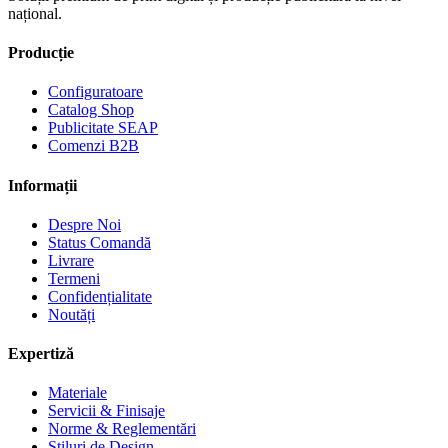
național.
Producție
Configuratoare
Catalog Shop
Publicitate SEAP
Comenzi B2B
Informații
Despre Noi
Status Comandă
Livrare
Termeni
Confidențialitate
Noutăți
Expertiză
Materiale
Servicii & Finisaje
Norme & Reglementări
Stiluri de Design