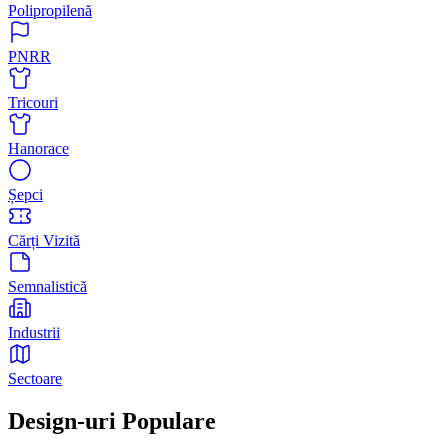
Polipropilenă
PNRR
Tricouri
Hanorace
Șepci
Cărți Vizită
Semnalistică
Industrii
Sectoare
Design-uri Populare