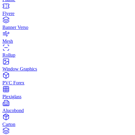
Flyere
Banner Verso
Mesh
Rollup
Window Graphics
PVC Forex
Plexiglass
Alucobond
Carton