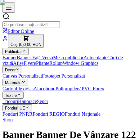
Editor Online
Coș (
0
)
0,00 RON
Publicitar
Banner
Banner Față Verso
Mesh publicitar
Autocolante
Cărți de
vizită
Afișe
Flyere
Pliante
Rollup
Window Graphics
Decor
Canvas Personalizat
Fototapet Personalizat
Materiale
Carton
Plexiglas
Alucobond
Polipropilenă
PVC Forex
Textile
Tricouri
Hanorace
Șepci
Fonduri UE
Fonduri PNRR
Fonduri REGIO
Fonduri Naționale
Shop
Banner Banner De Vânzare 122