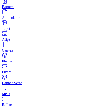
Bannere
Autocolante
Tapet
Afișe
Canvas
Pliante
Flyere
Banner Verso
Mesh
Rollup