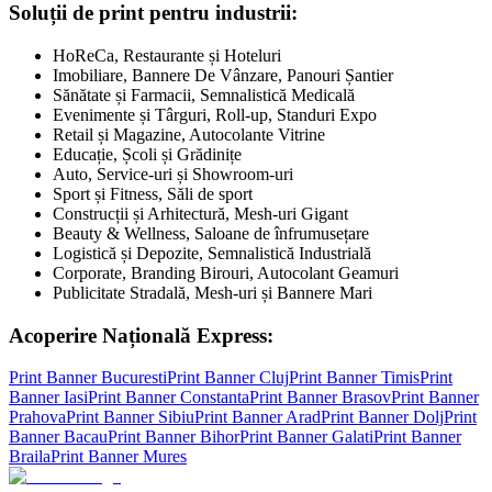
Soluții de print pentru industrii:
HoReCa, Restaurante și Hoteluri
Imobiliare, Bannere De Vânzare, Panouri Șantier
Sănătate și Farmacii, Semnalistică Medicală
Evenimente și Târguri, Roll-up, Standuri Expo
Retail și Magazine, Autocolante Vitrine
Educație, Școli și Grădinițe
Auto, Service-uri și Showroom-uri
Sport și Fitness, Săli de sport
Construcții și Arhitectură, Mesh-uri Gigant
Beauty & Wellness, Saloane de înfrumusețare
Logistică și Depozite, Semnalistică Industrială
Corporate, Branding Birouri, Autocolant Geamuri
Publicitate Stradală, Mesh-uri și Bannere Mari
Acoperire Națională Express:
Print Banner
Bucuresti
Print Banner
Cluj
Print Banner
Timis
Print
Banner
Iasi
Print Banner
Constanta
Print Banner
Brasov
Print Banner
Prahova
Print Banner
Sibiu
Print Banner
Arad
Print Banner
Dolj
Print
Banner
Bacau
Print Banner
Bihor
Print Banner
Galati
Print Banner
Braila
Print Banner
Mures