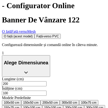
- Configurator Online
Banner De Vânzare 122
O față
Față-verso
Mesh
O față (acest model)
Față-verso PVC
Configurează dimensiunile și comandă online în câteva minute.
1
Alege Dimensiunea
Lungime (cm)
Înălțime (cm)
Modele Predefinite
100x50 cm
150x50 cm
200x50 cm
300x50 cm
100x75 cm
150x75 cm
100x100 cm
150x100 cm
200x100 cm
300x100 cm