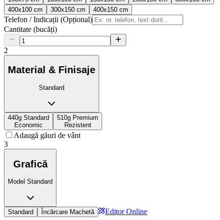
400x100 cm
300x150 cm
400x150 cm
Telefon / Indicații (Opțional)
Cantitate (bucăți)
2
Material & Finisaje
Standard
440g Standard
510g Premium
Economic
Rezistent
Adaugă găuri de vânt
3
Grafică
Model Standard
Editor Online
Standard
Încărcare Machetă