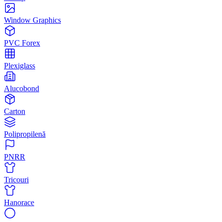
Window Graphics
PVC Forex
Plexiglass
Alucobond
Carton
Polipropilenă
PNRR
Tricouri
Hanorace