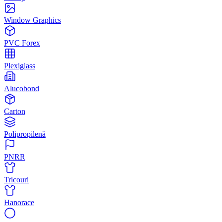
Window Graphics
PVC Forex
Plexiglass
Alucobond
Carton
Polipropilenă
PNRR
Tricouri
Hanorace