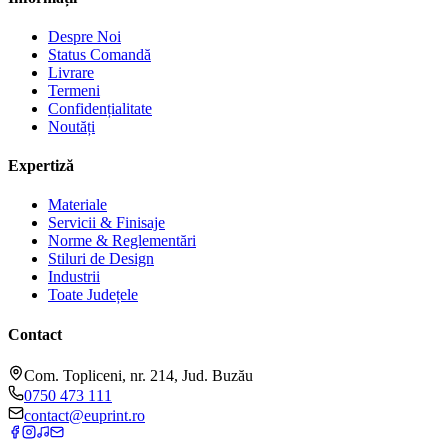
Despre Noi
Status Comandă
Livrare
Termeni
Confidențialitate
Noutăți
Expertiză
Materiale
Servicii & Finisaje
Norme & Reglementări
Stiluri de Design
Industrii
Toate Județele
Contact
Com. Topliceni, nr. 214, Jud. Buzău
0750 473 111
contact@euprint.ro