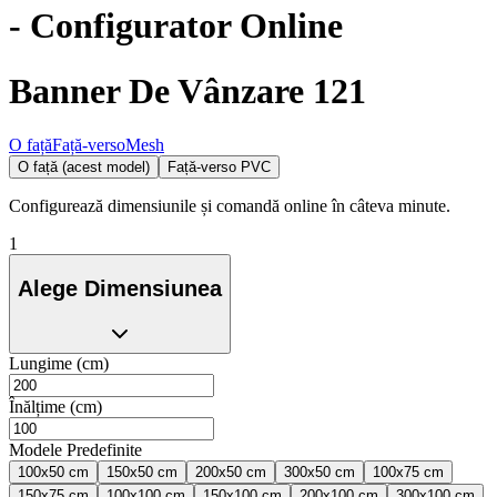
- Configurator Online
Banner De Vânzare 121
O față
Față-verso
Mesh
O față (acest model)
Față-verso PVC
Configurează dimensiunile și comandă online în câteva minute.
1
Alege Dimensiunea
Lungime (cm)
Înălțime (cm)
Modele Predefinite
100x50 cm
150x50 cm
200x50 cm
300x50 cm
100x75 cm
150x75 cm
100x100 cm
150x100 cm
200x100 cm
300x100 cm