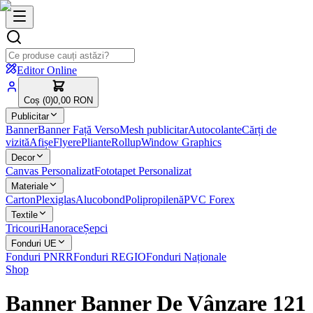
Editor Online
Coș (
0
)
0,00 RON
Publicitar
Banner
Banner Față Verso
Mesh publicitar
Autocolante
Cărți de
vizită
Afișe
Flyere
Pliante
Rollup
Window Graphics
Decor
Canvas Personalizat
Fototapet Personalizat
Materiale
Carton
Plexiglas
Alucobond
Polipropilenă
PVC Forex
Textile
Tricouri
Hanorace
Șepci
Fonduri UE
Fonduri PNRR
Fonduri REGIO
Fonduri Naționale
Shop
Banner Banner De Vânzare 121