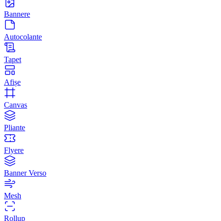
Bannere
Autocolante
Tapet
Afișe
Canvas
Pliante
Flyere
Banner Verso
Mesh
Rollup