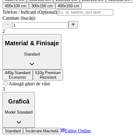
400x100 cm
300x150 cm
400x150 cm
Telefon / Indicații (Opțional)
Cantitate (bucăți)
2
Material & Finisaje
Standard
440g Standard
510g Premium
Economic
Rezistent
Adaugă găuri de vânt
3
Grafică
Model Standard
Editor Online
Standard
Încărcare Machetă