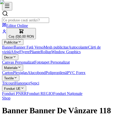
Editor Online
Coș (
0
)
0,00 RON
Publicitar
Banner
Banner Față Verso
Mesh publicitar
Autocolante
Cărți de
vizită
Afișe
Flyere
Pliante
Rollup
Window Graphics
Decor
Canvas Personalizat
Fototapet Personalizat
Materiale
Carton
Plexiglas
Alucobond
Polipropilenă
PVC Forex
Textile
Tricouri
Hanorace
Șepci
Fonduri UE
Fonduri PNRR
Fonduri REGIO
Fonduri Naționale
Shop
Banner Banner De Vânzare 118