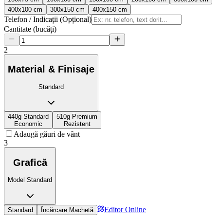
400x100 cm
300x150 cm
400x150 cm
Telefon / Indicații (Opțional)
Cantitate (bucăți)
2
Material & Finisaje
Standard
440g Standard
510g Premium
Economic
Rezistent
Adaugă găuri de vânt
3
Grafică
Model Standard
Editor Online
Standard
Încărcare Machetă