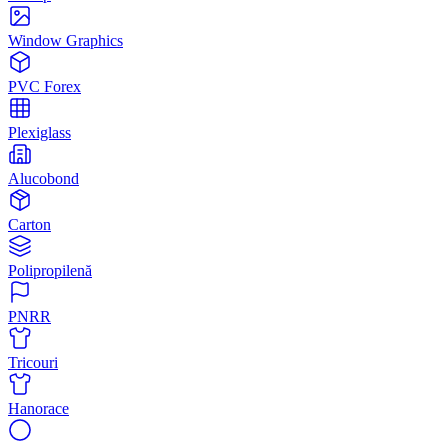
Window Graphics
PVC Forex
Plexiglass
Alucobond
Carton
Polipropilenă
PNRR
Tricouri
Hanorace