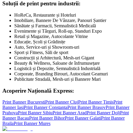
Soluții de print pentru industrii:
HoReCa, Restaurante și Hoteluri
Imobiliare, Bannere De Vânzare, Panouri Șantier
Sănătate și Farmacii, Semnalistică Medicală
Evenimente și Târguri, Roll-up, Standuri Expo
Retail și Magazine, Autocolante Vitrine
Educație, Școli și Grădinițe
Auto, Service-uri și Showroom-uri
Sport și Fitness, Săli de sport
Construcții și Arhitectură, Mesh-uri Gigant
Beauty & Wellness, Saloane de înfrumusețare
Logistică și Depozite, Semnalistică Industrială
Corporate, Branding Birouri, Autocolant Geamuri
Publicitate Stradală, Mesh-uri și Bannere Mari
Acoperire Națională Express:
Print Banner
Bucuresti
Print Banner
Cluj
Print Banner
Timis
Print
Banner
Iasi
Print Banner
Constanta
Print Banner
Brasov
Print Banner
Prahova
Print Banner
Sibiu
Print Banner
Arad
Print Banner
Dolj
Print
Banner
Bacau
Print Banner
Bihor
Print Banner
Galati
Print Banner
Braila
Print Banner
Mures