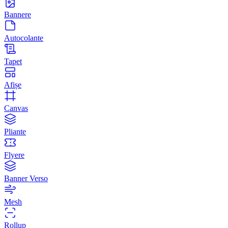
Bannere
Autocolante
Tapet
Afișe
Canvas
Pliante
Flyere
Banner Verso
Mesh
Rollup