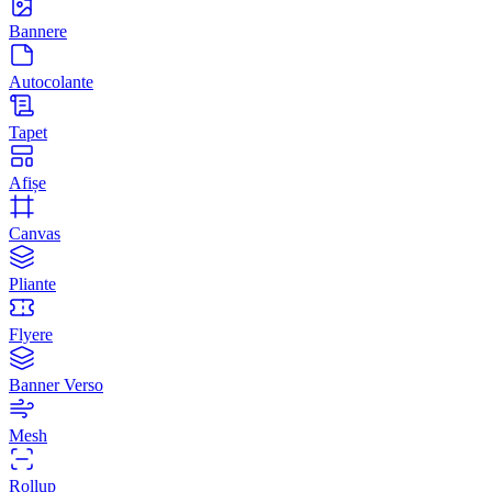
Bannere
Autocolante
Tapet
Afișe
Canvas
Pliante
Flyere
Banner Verso
Mesh
Rollup