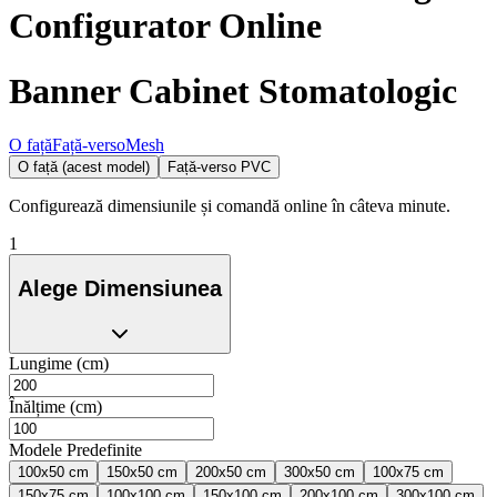
Configurator Online
Banner Cabinet Stomatologic
O față
Față-verso
Mesh
O față (acest model)
Față-verso PVC
Configurează dimensiunile și comandă online în câteva minute.
1
Alege Dimensiunea
Lungime (cm)
Înălțime (cm)
Modele Predefinite
100x50 cm
150x50 cm
200x50 cm
300x50 cm
100x75 cm
150x75 cm
100x100 cm
150x100 cm
200x100 cm
300x100 cm