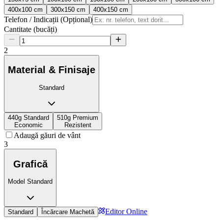
400x100 cm
300x150 cm
400x150 cm
Telefon / Indicații (Opțional)
Cantitate (bucăți)
2
Material & Finisaje
Standard
440g Standard
510g Premium
Economic
Rezistent
Adaugă găuri de vânt
3
Grafică
Model Standard
Editor Online
Standard
Încărcare Machetă