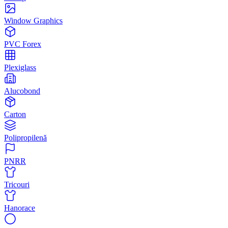
Window Graphics
PVC Forex
Plexiglass
Alucobond
Carton
Polipropilenă
PNRR
Tricouri
Hanorace