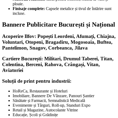
ploaie.
Finisaje complete:
Capsele metalice și tivul de întărire sunt
incluse.
Bannere Publicitare București și Național
Acoperire Ilfov: Popești Leordeni, Afumați, Chiajna,
Voluntari, Otopeni, Bragadiru, Mogosoaia, Buftea,
Pantelimon, Snagov, Corbeanca, Jilava
Cartiere București: Militari, Drumul Taberei, Titan,
Colentina, Berceni, Rahova, Crângași, Vitan,
Aviatoriei
Soluții de print pentru industrii:
HoReCa, Restaurante și Hoteluri
Imobiliare, Bannere De Vânzare, Panouri Șantier
Sănătate și Farmacii, Semnalistică Medicală
Evenimente și Târguri, Roll-up, Standuri Expo
Retail și Magazine, Autocolante Vitrine
Educație, Școli și Grădinițe