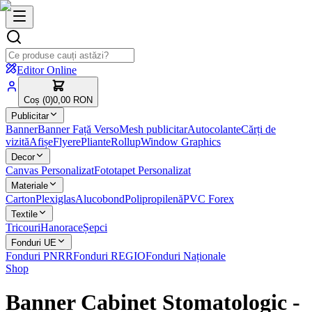
Editor Online
Coș (
0
)
0,00 RON
Publicitar
Banner
Banner Față Verso
Mesh publicitar
Autocolante
Cărți de
vizită
Afișe
Flyere
Pliante
Rollup
Window Graphics
Decor
Canvas Personalizat
Fototapet Personalizat
Materiale
Carton
Plexiglas
Alucobond
Polipropilenă
PVC Forex
Textile
Tricouri
Hanorace
Șepci
Fonduri UE
Fonduri PNRR
Fonduri REGIO
Fonduri Naționale
Shop
Banner Cabinet Stomatologic
-