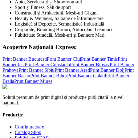
Auto, Service-uri și Showroom-uri
Sport și Fitness, Săli de sport
Construcții și Arhitectură, Mesh-uri Gigant
Beauty & Wellness, Saloane de înfrumusețare
Logistică și Depozite, Semnalistică Industrială
Corporate, Branding Birouri, Autocolant Geamuri
Publicitate Stradală, Mesh-uri și Bannere Mari
Acoperire Națională Express:
Print Banner
Bucuresti
Print Banner
Cluj
Print Banner
Timis
Print
Banner
Iasi
Print Banner
Constanta
Print Banner
Brasov
Print Banner
Prahova
Print Banner
Sibiu
Print Banner
Arad
Print Banner
Dolj
Print
Banner
Bacau
Print Banner
Bihor
Print Banner
Galati
Print Banner
Braila
Print Banner
Mures
Soluții premium de print digital și producție publicitară la nivel
național.
Producție
Configuratoare
Catalog Shop
Publicitate SEAP