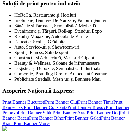
Soluții de print pentru industrii:
HoReCa, Restaurante și Hoteluri
Imobiliare, Bannere De Vânzare, Panouri Șantier
Sănătate și Farmacii, Semnalistică Medicală
Evenimente și Târguri, Roll-up, Standuri Expo
Retail și Magazine, Autocolante Vitrine
Educație, Școli și Grădinițe
Auto, Service-uri și Showroom-uri
Sport și Fitness, Săli de sport
Construcții și Arhitectură, Mesh-uri Gigant
Beauty & Wellness, Saloane de înfrumusețare
Logistică și Depozite, Semnalistică Industrială
Corporate, Branding Birouri, Autocolant Geamuri
Publicitate Stradală, Mesh-uri și Bannere Mari
Acoperire Națională Express:
Print Banner
Bucuresti
Print Banner
Cluj
Print Banner
Timis
Print
Banner
Iasi
Print Banner
Constanta
Print Banner
Brasov
Print Banner
Prahova
Print Banner
Sibiu
Print Banner
Arad
Print Banner
Dolj
Print
Banner
Bacau
Print Banner
Bihor
Print Banner
Galati
Print Banner
Braila
Print Banner
Mures