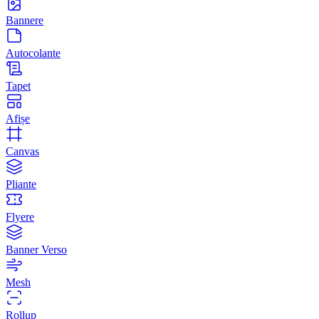
Bannere
Autocolante
Tapet
Afișe
Canvas
Pliante
Flyere
Banner Verso
Mesh
Rollup