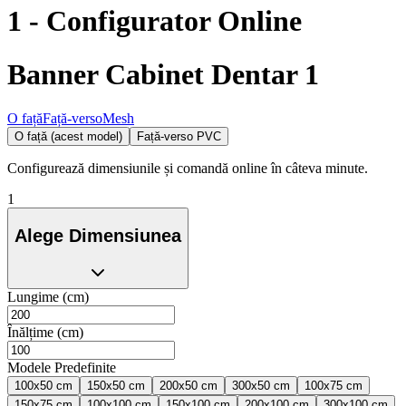
1
- Configurator Online
Banner Cabinet Dentar 1
O față
Față-verso
Mesh
O față (acest model)
Față-verso PVC
Configurează dimensiunile și comandă online în câteva minute.
1
Alege Dimensiunea
Lungime (cm)
Înălțime (cm)
Modele Predefinite
100x50 cm
150x50 cm
200x50 cm
300x50 cm
100x75 cm
150x75 cm
100x100 cm
150x100 cm
200x100 cm
300x100 cm