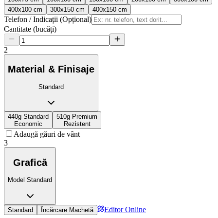
400x100 cm
300x150 cm
400x150 cm
Telefon / Indicații (Opțional)
Cantitate (bucăți)
2
Material & Finisaje
Standard
440g Standard
510g Premium
Economic
Rezistent
Adaugă găuri de vânt
3
Grafică
Model Standard
Editor Online
Standard
Încărcare Machetă