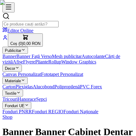
Editor Online
Coș (
0
)
0,00 RON
Publicitar
Banner
Banner Față Verso
Mesh publicitar
Autocolante
Cărți de
vizită
Afișe
Flyere
Pliante
Rollup
Window Graphics
Decor
Canvas Personalizat
Fototapet Personalizat
Materiale
Carton
Plexiglas
Alucobond
Polipropilenă
PVC Forex
Textile
Tricouri
Hanorace
Șepci
Fonduri UE
Fonduri PNRR
Fonduri REGIO
Fonduri Naționale
Shop
Banner Banner Cabinet Dentar