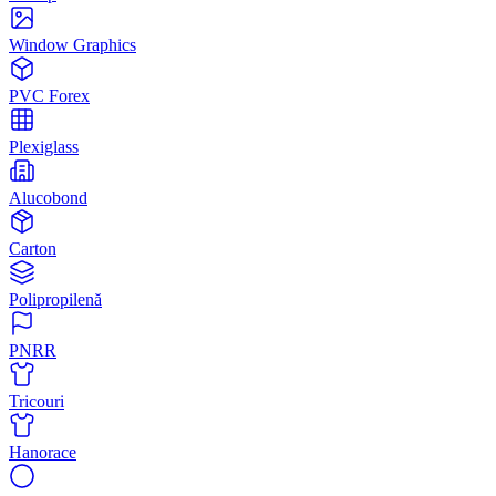
Window Graphics
PVC Forex
Plexiglass
Alucobond
Carton
Polipropilenă
PNRR
Tricouri
Hanorace