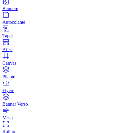
Bannere
Autocolante
Tapet
Afișe
Canvas
Pliante
Flyere
Banner Verso
Mesh
Rollup