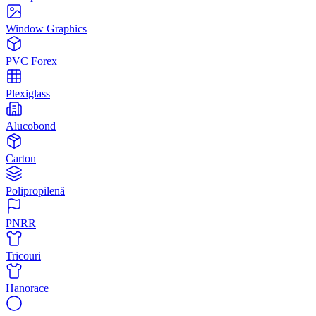
Window Graphics
PVC Forex
Plexiglass
Alucobond
Carton
Polipropilenă
PNRR
Tricouri
Hanorace