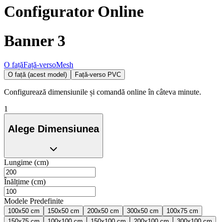
Configurator Online
Banner 3
O față
Față-verso
Mesh
O față (acest model)
Față-verso PVC
Configurează dimensiunile și comandă online în câteva minute.
1
Alege Dimensiunea
Lungime (cm)
Înălțime (cm)
Modele Predefinite
100x50 cm
150x50 cm
200x50 cm
300x50 cm
100x75 cm
150x75 cm
100x100 cm
150x100 cm
200x100 cm
300x100 cm