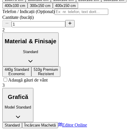
400x100 cm
300x150 cm
400x150 cm
Telefon / Indicații (Opțional)
Cantitate (bucăți)
2
Material & Finisaje
Standard
440g Standard
510g Premium
Economic
Rezistent
Adaugă găuri de vânt
3
Grafică
Model Standard
Editor Online
Standard
Încărcare Machetă