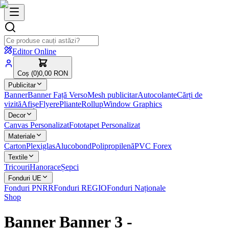
Editor Online
Coș (
0
)
0,00 RON
Publicitar
Banner
Banner Față Verso
Mesh publicitar
Autocolante
Cărți de
vizită
Afișe
Flyere
Pliante
Rollup
Window Graphics
Decor
Canvas Personalizat
Fototapet Personalizat
Materiale
Carton
Plexiglas
Alucobond
Polipropilenă
PVC Forex
Textile
Tricouri
Hanorace
Șepci
Fonduri UE
Fonduri PNRR
Fonduri REGIO
Fonduri Naționale
Shop
Banner Banner 3
-