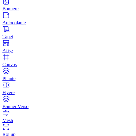
Bannere
Autocolante
Tapet
Afișe
Canvas
Pliante
Flyere
Banner Verso
Mesh
Rollup