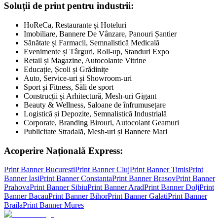
Soluții de print pentru industrii:
HoReCa, Restaurante și Hoteluri
Imobiliare, Bannere De Vânzare, Panouri Șantier
Sănătate și Farmacii, Semnalistică Medicală
Evenimente și Târguri, Roll-up, Standuri Expo
Retail și Magazine, Autocolante Vitrine
Educație, Școli și Grădinițe
Auto, Service-uri și Showroom-uri
Sport și Fitness, Săli de sport
Construcții și Arhitectură, Mesh-uri Gigant
Beauty & Wellness, Saloane de înfrumusețare
Logistică și Depozite, Semnalistică Industrială
Corporate, Branding Birouri, Autocolant Geamuri
Publicitate Stradală, Mesh-uri și Bannere Mari
Acoperire Națională Express:
Print Banner
Bucuresti
Print Banner
Cluj
Print Banner
Timis
Print
Banner
Iasi
Print Banner
Constanta
Print Banner
Brasov
Print Banner
Prahova
Print Banner
Sibiu
Print Banner
Arad
Print Banner
Dolj
Print
Banner
Bacau
Print Banner
Bihor
Print Banner
Galati
Print Banner
Braila
Print Banner
Mures