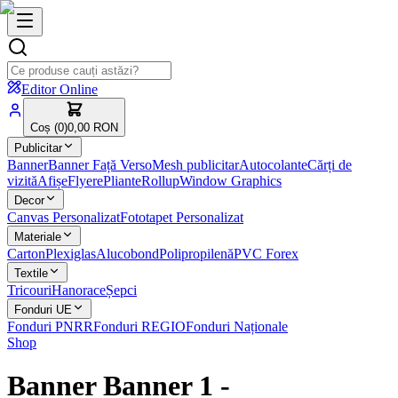
Editor Online
Coș (
0
)
0,00 RON
Publicitar
Banner
Banner Față Verso
Mesh publicitar
Autocolante
Cărți de
vizită
Afișe
Flyere
Pliante
Rollup
Window Graphics
Decor
Canvas Personalizat
Fototapet Personalizat
Materiale
Carton
Plexiglas
Alucobond
Polipropilenă
PVC Forex
Textile
Tricouri
Hanorace
Șepci
Fonduri UE
Fonduri PNRR
Fonduri REGIO
Fonduri Naționale
Shop
Banner Banner 1
-