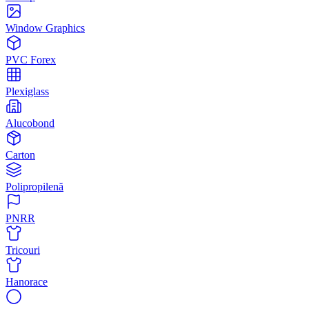
Window Graphics
PVC Forex
Plexiglass
Alucobond
Carton
Polipropilenă
PNRR
Tricouri
Hanorace