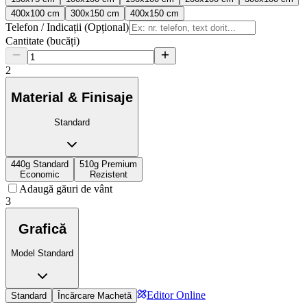
400x100 cm
300x150 cm
400x150 cm
Telefon / Indicații (Opțional)
Cantitate (bucăți)
2
Material & Finisaje
Standard
440g Standard
510g Premium
Economic
Rezistent
Adaugă găuri de vânt
3
Grafică
Model Standard
Editor Online
Standard
Încărcare Machetă