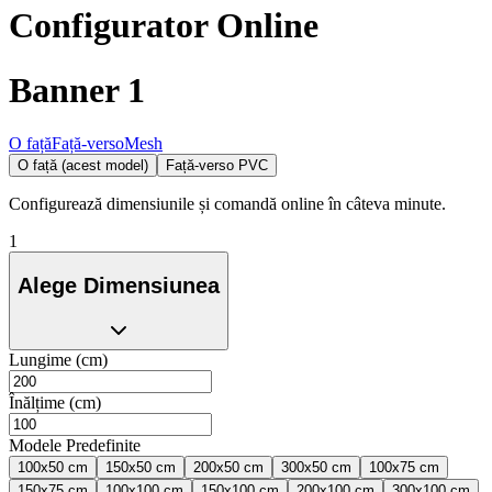
Configurator Online
Banner 1
O față
Față-verso
Mesh
O față (acest model)
Față-verso PVC
Configurează dimensiunile și comandă online în câteva minute.
1
Alege Dimensiunea
Lungime (cm)
Înălțime (cm)
Modele Predefinite
100x50 cm
150x50 cm
200x50 cm
300x50 cm
100x75 cm
150x75 cm
100x100 cm
150x100 cm
200x100 cm
300x100 cm